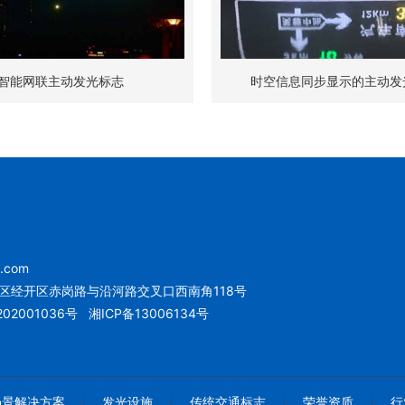
智能网联主动发光标志
时空信息同步显示的主动发
u.com
区经开区赤岗路与沿河路交叉口西南角118号
02001036号
湘ICP备13006134号
场景解决方案
发光设施
传统交通标志
荣誉资质
行