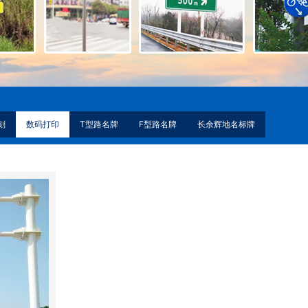
刻
数码打印
T型路名牌
F型路名牌
长余辉地名标牌