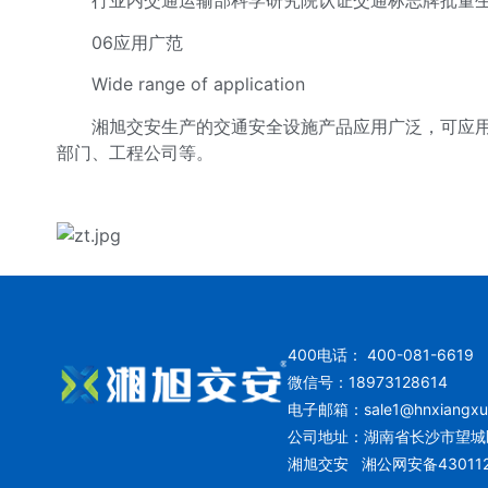
行业内交通运输部科学研究院认证交通标志牌批量生产
06应用广范
Wide range of application
湘旭交安生产的交通安全设施产品应用广泛，可应用于
部门、工程公司等。
400电话： 400-081-6619
微信号：18973128614
电子邮箱：
sale1@hnxiangx
公司地址：湖南省长沙市望城
湘旭交安
湘公网安备430112