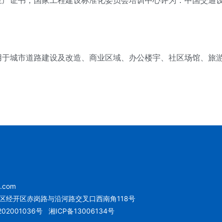
证书，国家工程建设标准化委员会培训中心评为：中国交通设
城市道路建设及改造、商业区域、办公楼宇、社区场馆、旅游
u.com
区经开区赤岗路与沿河路交叉口西南角118号
02001036号
湘ICP备13006134号