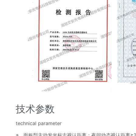
技术参数
technical parameter
a，面板型主动发光标志视认距离：夜间动态视认距离≥21