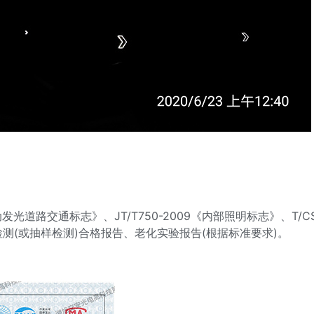
主动发光道路交通标志》、JT/T750-2009《内部照明标志》、T/
测(或抽样检测)合格报告、老化实验报告(根据标准要求)。