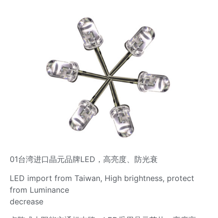
01台湾进口晶元品牌LED，高亮度、防光衰
LED import from Taiwan, High brightness, protect
from Luminance
decrease