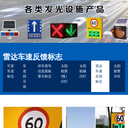
雷达车速反馈标志
可变
车
停车诱导
太阳
太阳
雷达
太阳
车道
道
信息面板
能黄
能爆
车速
能警
标志
指
显示标志
(慢）
闪灯
反馈
示柱
示
闪灯
标志
器