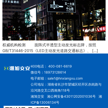
权威机构检测 面阵式半透型主动发光标志牌，按照
GB/T31446-2015《LED主动发光道路交通标志》、 […]
400电话： 400-081-6619
微信号：18973128614
电子邮箱：
sale1@hnxiangxu.com
公司地址：湖南省长沙市望城区经开区赤岗路与
沿河路交叉口西南角118号
湘旭交安
湘公网安备43011202001036号
湘
ICP备13006134号