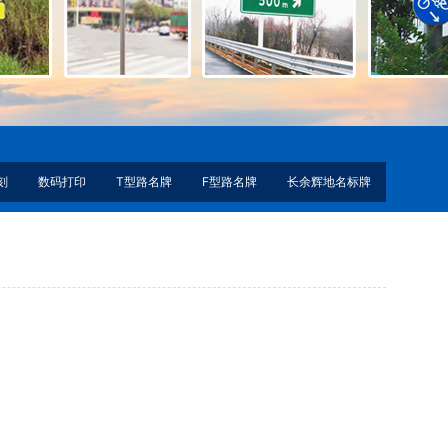
刻
数码打印
T型路名牌
F型路名牌
长余辉地名标牌