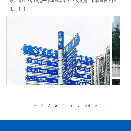
导，所以路名牌是一个城市基本的路政设施，有着重要的作
用。 […]
«
1
2
3
4
5
…
79
»