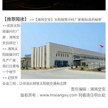
【推荐阅读】
>>【湘旭交安】太阳能警示柱厂家都知道的秘密
>>优质太阳
能爆闪灯厂
家，湘旭交
安信得过！
>> 湘旭太
阳能爆闪灯
生产厂家，
我们注重每
一个细节
>> 赶快学
会这三招，让你选出精致太阳能交通标志牌
责任编辑：湘旭交安
版权所有：www.hnxiangxu.com 转载请注明出处