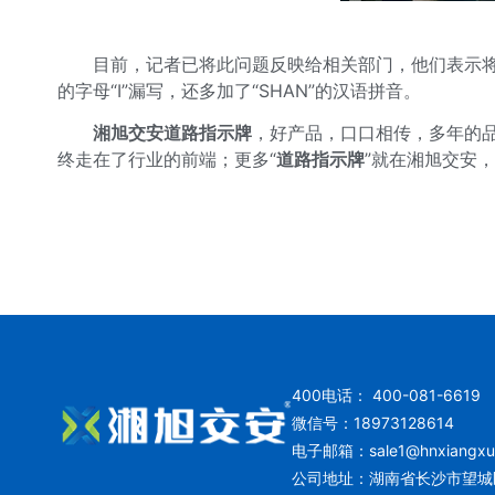
目前，记者已将此问题反映给相关部门，他们表示将派人去
的字母“I”漏写，还多加了“SHAN”的汉语拼音。
湘旭交安
道路指示牌
，好产品，口口相传，多年的品
终走在了行业的前端；更多“
道路指示牌
”就在湘旭交安
400电话： 400-081-6619
微信号：18973128614
电子邮箱：
sale1@hnxiangx
公司地址：湖南省长沙市望城