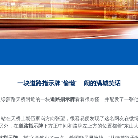
一块道路指示牌“偷懒“ 闹的满城笑话
道绿萝路天桥附近的一块
道路指示牌
看着很奇怪，并配发了一张
近，站在天桥上朝伍家岗方向张望，很容易便发现了这名网友在微
。另外，在
道路指示牌
下方正中间和路牌左上方的位置都着“东山大
路指示牌
，‘城’字竟然少了一点，希望能尽早换掉。”从绿萝路