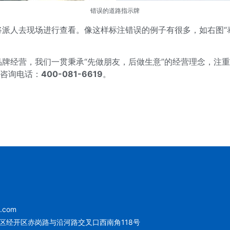
错误的道路指示牌
现场进行查看。像这样标注错误的例子有很多，如右图“泰山4.5km
牌经营，我们一贯秉承“先做朋友，后做生意”的经营理念，注
，咨询电话：
400-081-6619
。
u.com
区经开区赤岗路与沿河路交叉口西南角118号