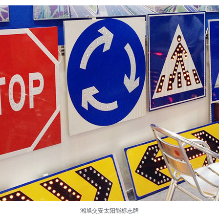
湘旭交安太阳能标志牌