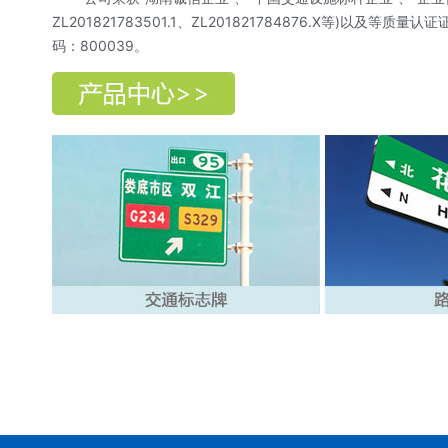
ZL201821783501.1、ZL201821784876.X
码：800039。