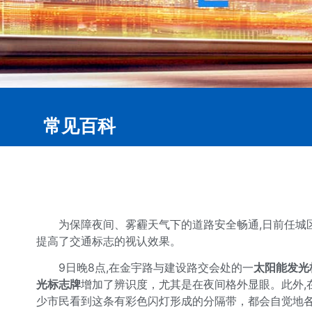
常见百科
为保障夜间、雾霾天气下的道路安全畅通,日前任城区
提高了交通标志的视认效果。
9日晚8点,在金宇路与建设路交会处的一
太阳能发光
光标志牌
增加了辨识度，尤其是在夜间格外显眼。此外,
少市民看到这条有彩色闪灯形成的分隔带，都会自觉地