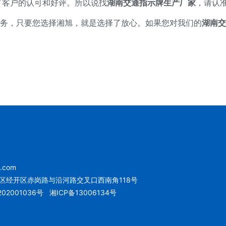
了客户的认可和好评。所以说找
湖南交通指示牌生产厂家
，请认
务，只要您选择湘旭，就是选择了放心。如果您对我们的
湖南交
u.com
区经开区赤岗路与沿河路交叉口西南角118号
02001036号
湘ICP备13006134号