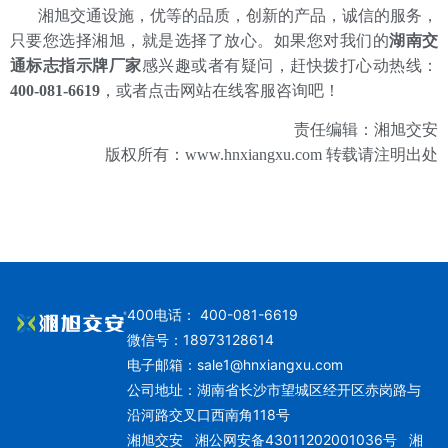
湘旭交通设施，优等的品质，创新的产品，诚信的服务，
只要您选择湘旭，就是选择了放心。如果您对我们的
湖南交
通标志指示牌厂家
感兴趣或者有疑问，赶快拨打心动热线：
400-081-6619
，或者点击网站在线客服咨询吧！
责任编辑：湘旭交安
版权所有：www.hnxiangxu.com 转载请注明出处
400电话： 400-081-6619
微信号：18973128614
电子邮箱：
sale1@hnxiangxu.com
公司地址：湖南省长沙市望城区经开区赤岗路与
沿河路交叉口西南角118号
湘旭交安
湘公网安备43011202001036号
湘