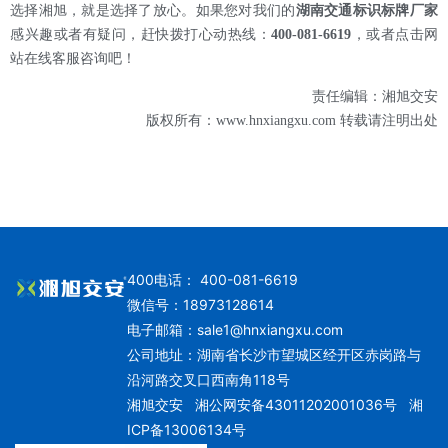
选择湘旭，就是选择了放心。如果您对我们的
湖南交通标识标牌厂家
感兴趣或者有疑问，赶快拨打心动热线：
400-081-6619
，或者点击网
站在线客服咨询吧！
责任编辑：湘旭交安
版权所有：www.hnxiangxu.com 转载请注明出处
400电话： 400-081-6619
微信号：18973128614
电子邮箱：
sale1@hnxiangxu.com
公司地址：湖南省长沙市望城区经开区赤岗路与
沿河路交叉口西南角118号
湘旭交安
湘公网安备43011202001036号
湘
ICP备13006134号