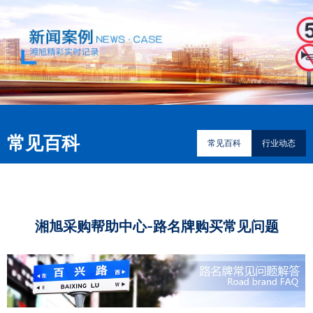
常见百科
常见百科
行业动态
湘旭采购帮助中心-路名牌购买常见问题