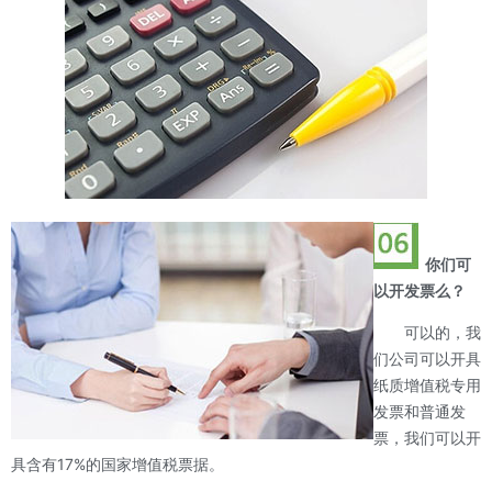
你们可
以开发票么？
可以的，我
们公司可以开具
纸质增值税专用
发票和普通发
票，我们可以开
具含有17%的国家增值税票据。