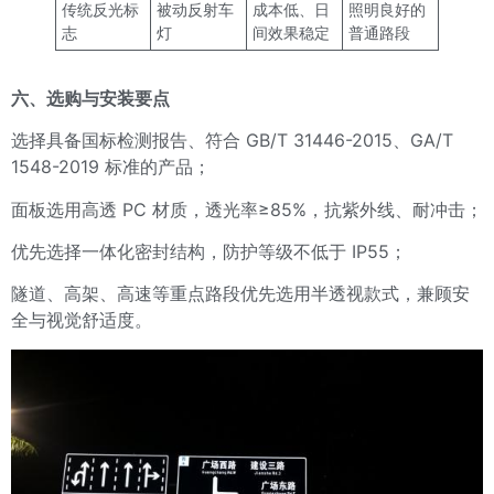
传统反光标
被动反射车
成本低、日
照明良好的
志
灯
间效果稳定
普通路段
六、选购与安装要点
选择具备国标检测报告、符合 GB/T 31446-2015、GA/T
1548-2019 标准的产品；
面板选用高透 PC 材质，透光率≥85%，抗紫外线、耐冲击；
优先选择一体化密封结构，防护等级不低于 IP55；
隧道、高架、高速等重点路段优先选用半透视款式，兼顾安
全与视觉舒适度。