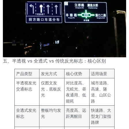
五、半透视 vs 全透式 vs 传统反光标志：核心区别
产品类型
发光方式
核心优势
适用场景
半透视发光
仅图文发
对比度高、
城市道路、
交通标志
光，底板反
无眩光、昼
高速、隧
光
夜通用、低
道、山区公
能耗
路
全透式发光
整板均匀发
亮度高、远
快速路、大
标志
光
距离醒目
型龙门架指
路牌