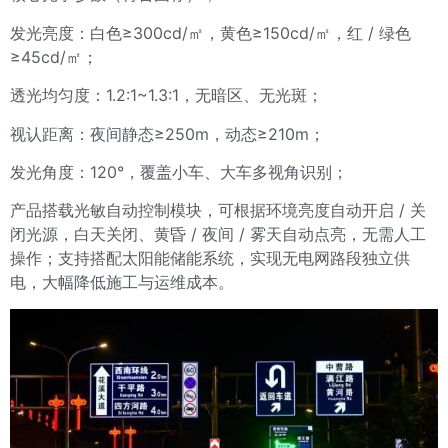
发光亮度：白色≥300cd/㎡，黄色≥150cd/㎡，红 / 绿色
≥45cd/㎡；
透光均匀度：1.2:1~1.3:1，无暗区、无光斑；
视认距离：夜间静态≥250m，动态≥210m；
发光角度：120°，覆盖小车、大车多视角识别；
产品搭载光敏自动控制模块，可根据环境亮度自动开启 / 关
闭光源，白天关闭、黄昏 / 夜间 / 雾天自动点亮，无需人工
操作；支持搭配太阳能储能系统，实现无电网路段独立供
电，大幅降低施工与运维成本。