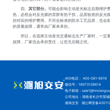
四、
其它部分。
可能会影响主动发光标志后期维护
热，必然会对反光膜的背胶有热干扰，品质较差的反光
担对应的维护费用。不符合标准的防水工艺品质，也会
的质量故障，通常由厂家来承担。
所以，在选择主动发光交通标志生产厂家时，一定
故障，厂家也会承担责任，让您无后顾之忧。
400电话： 400-081-6619
微信号：18973128614
电子邮箱：
sale1@hnxiangx
公司地址：湖南省长沙市望城
湘旭交安
湘公网安备430112