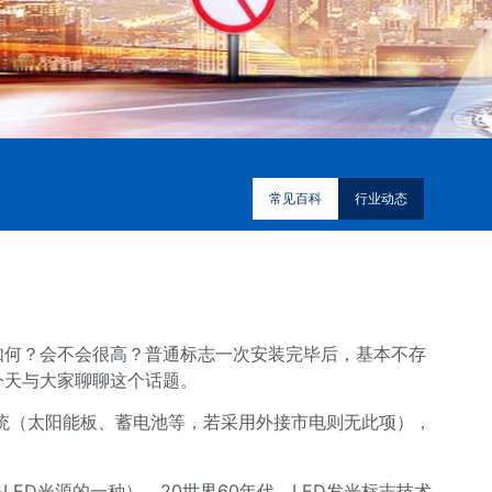
常见百科
行业动态
如何？会不会很高？普通标志一次安装完毕后，基本不存
今天与大家聊聊这个话题。
系统（太阳能板、蓄电池等，若采用外接市电则无此项），
ED光源的一种）。20世界60年代，LED发光标志技术