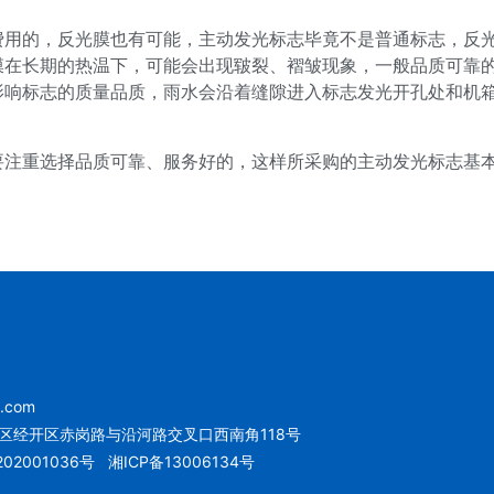
费用的，反光膜也有可能，主动发光标志毕竟不是普通标志，反光
膜在长期的热温下，可能会出现皲裂、褶皱现象，一般品质可靠
影响标志的质量品质，雨水会沿着缝隙进入标志发光开孔处和机
要注重选择品质可靠、服务好的，这样所采购的主动发光标志基
u.com
区经开区赤岗路与沿河路交叉口西南角118号
02001036号
湘ICP备13006134号