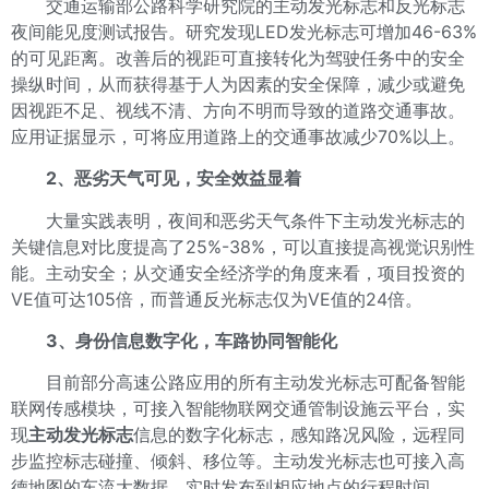
交通运输部公路科学研究院的主动发光标志和反光标志
夜间能见度测试报告。研究发现LED发光标志可增加46-63%
的可见距离。改善后的视距可直接转化为驾驶任务中的安全
操纵时间，从而获得基于人为因素的安全保障，减少或避免
因视距不足、视线不清、方向不明而导致的道路交通事故。
应用证据显示，可将应用道路上的交通事故减少70%以上。
2、恶劣天气可见，安全效益显着
大量实践表明，夜间和恶劣天气条件下主动发光标志的
关键信息对比度提高了25%-38%，可以直接提高视觉识别性
能。主动安全；从交通安全经济学的角度来看，项目投资的
VE值可达105倍，而普通反光标志仅为VE值的24倍。
3、身份信息数字化，车路协同智能化
目前部分高速公路应用的所有主动发光标志可配备智能
联网传感模块，可接入智能物联网交通管制设施云平台，实
现
主动发光标志
信息的数字化标志，感知路况风险，远程同
步监控标志碰撞、倾斜、移位等。主动发光标志也可接入高
德地图的车流大数据，实时发布到相应地点的行程时间。