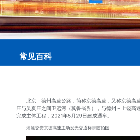
常见百科
北京－德州高速公路，简称京德高速，又称京德高速
庄与吴夏庄之间卫运河（冀鲁省界），与德州－上饶高速公
完成主体工程，2021年5月29日建成通车。
湘旭交安京德高速主动发光交通标志随拍图