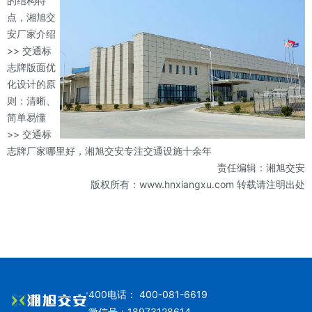
的结构特
点，湘旭交
安厂家介绍
>> 交通标
志牌版面优
化设计的原
则：清晰、
简单易懂
>> 交通标
志牌厂家哪里好，湘旭交安专注交通设施十余年
责任编辑：湘旭交安
版权所有：www.hnxiangxu.com 转载请注明出处
400电话： 400-081-6619
微信号：18973128614