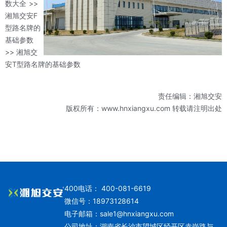
数大全
>>
湘旭交安F
型路名牌的
基础参数
>> 湘旭交
安T型路名牌的基础参数
责任编辑：湘旭交安
版权所有：www.hnxiangxu.com 转载请注明出处
400电话： 400-081-6619
微信号：18973128614
电子邮箱：
sale1@hnxiangxu.com
公司地址：湖南省长沙市望城区经开区赤岗路与