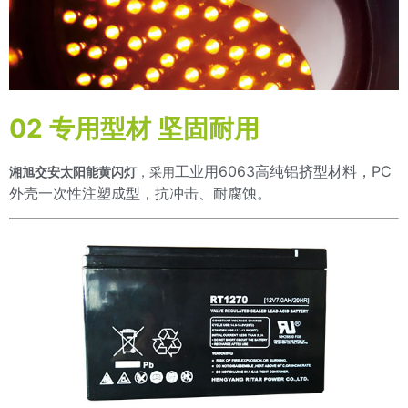
02 专用型材 坚固耐用
工业用6063高纯铝挤型材料，PC
湘旭交安太阳能黄闪灯
，采用
外壳一次性注塑成型，抗冲击、耐腐蚀。