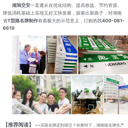
湘旭交安
一直遵从在优化结构、提高效益、节约资源、
降低消耗基础上实现又好又快发展，探索出新路子，对湖南
省
T型
路名牌制作
有着极大的示范意义，
订购热线
400-081-
6619
【推荐阅读】
>>买路名牌还到宿迁？你奥特了，湖南路名牌生产