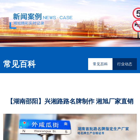
常见百科
常见百科
行业动态
【湖南邵阳】兴湘路路名牌制作 湘旭厂家直销