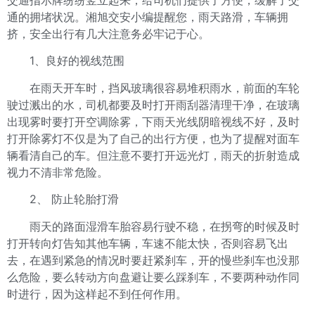
交通指示牌纷纷竖立起来，给司机们提供了方便，缓解了交
通的拥堵状况。湘旭交安小编提醒您，雨天路滑，车辆拥
挤，安全出行有几大注意务必牢记于心。
1、良好的视线范围
在雨天开车时，挡风玻璃很容易堆积雨水，前面的车轮
驶过溅出的水，司机都要及时打开雨刮器清理干净，在玻璃
出现雾时要打开空调除雾，下雨天光线阴暗视线不好，及时
打开除雾灯不仅是为了自己的出行方便，也为了提醒对面车
辆看清自己的车。但注意不要打开远光灯，雨天的折射造成
视力不清非常危险。
2、 防止轮胎打滑
雨天的路面湿滑车胎容易行驶不稳，在拐弯的时候及时
打开转向灯告知其他车辆，车速不能太快，否则容易飞出
去，在遇到紧急的情况时要赶紧刹车，开的慢些刹车也没那
么危险，要么转动方向盘避让要么踩刹车，不要两种动作同
时进行，因为这样起不到任何作用。