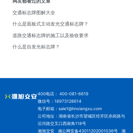
网友都看过的文章
交通标志牌图解大全
什么是面板式主动发光交通标志牌？
道路交通标志牌的施工以及验收要求
什么是自发光标志牌？
400电话： 400-081-6619
微信号：18973128614
电子邮箱：
sale1@hnxiangxu.com
公司地址：湖南省长沙市望城区经开区赤岗路与
沿河路交叉口西南角118号
湘旭交安
湘公网安备43011202001036号
湘