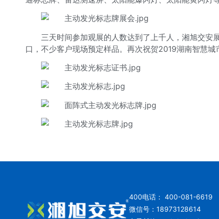
三天时间参加观展的人数达到了上千人，湘旭交安
口，不少客户现场预定样品。再次祝贺2019湖南智慧
400电话： 400-081-6619
微信号：18973128614