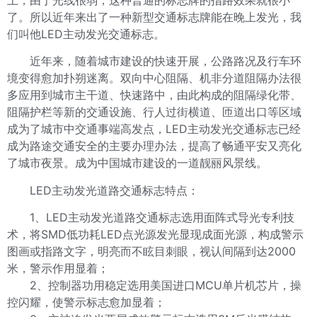
上，由于光线很弱，这种普通的标志牌的指路效果就很小
了。所以近年来出了一种新型交通标志牌能在晚上发光，我
们叫他LED主动发光交通标志。
近年来，随着城市建设的快速开展，公路路况及行车环
境变得愈加扑朔迷离。双向中心阻隔、机非分道阻隔办法很
多应用到城市主干道、快速路中，由此构成的阻隔绿化带、
阻隔护栏等新的交通设施、行人过街横道、匝道出口等区域
成为了城市中交通事端高发点，LED主动发光交通标志已经
成为路途交通安全的主要办理办法，提高了畅通平安又亮化
了城市夜景。成为中国城市建设的一道靓丽风景线。
LED主动发光道路交通标志特点：
1、LED主动发光道路交通标志选用面阵式导光专利技
术，将SMD低功耗LED点光源发光显现成面光源，构成警示
图画或指路文字，明亮而不眩目刺眼，视认间隔到达2000
米，警示作用显着；
2、控制器功用稳定选用美国进口MCU单片机芯片，操
控闪耀，使警示标志愈加显着；