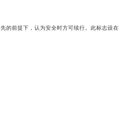
先的前提下，认为安全时方可续行。此标志设在