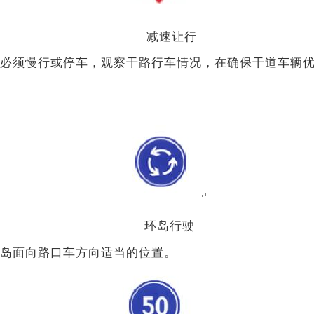
减速让行
须慢行或停车，观察干路行车情况，在确保干道车辆优
环岛行驶
岛面向路口车方向适当的位置。