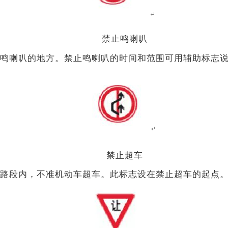
禁止鸣喇叭
喇叭的地方。禁止鸣喇叭的时间和范围可用辅助标志
禁止超车
路段内，不准机动车超车。此标志设在禁止超车的起