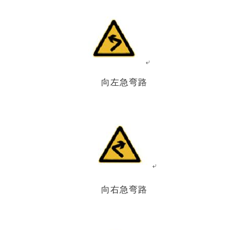
向左急弯路
向右急弯路