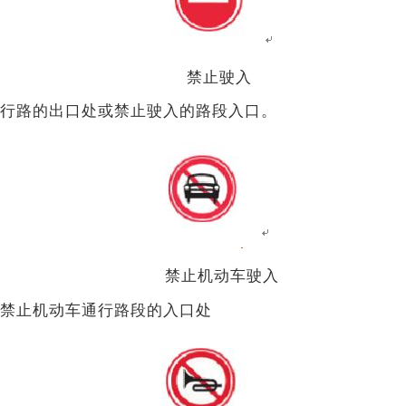
禁止驶入
行路的出口处或禁止驶入的路段入口。
禁止机动车驶入
禁止机动车通行路段的入口处