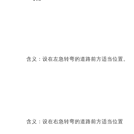
含义：设在左急转弯的道路前方适当位置。
含义：设在右急转弯的道路前方适当位置