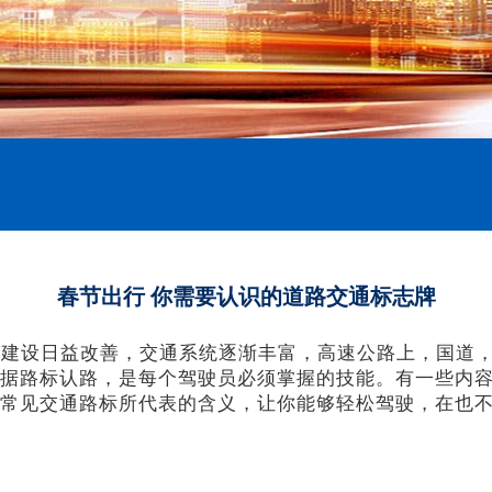
春节出行 你需要认识的道路交通标志牌
施建设日益改善，交通系统逐渐丰富，高速公路上，国道
据路标认路，是每个驾驶员必须掌握的技能。有一些内
常见交通路标所代表的含义，让你能够轻松驾驶，在也