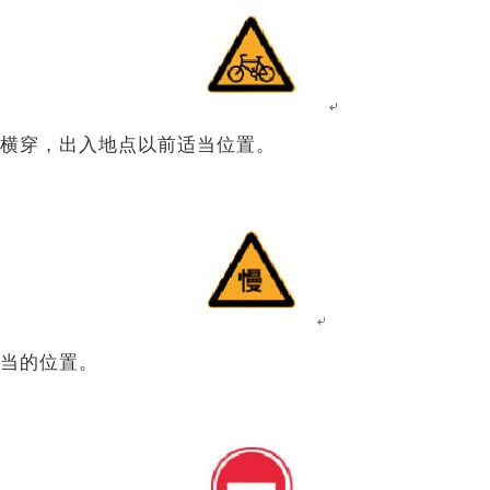
横穿，出入地点以前适当位置。
当的位置。