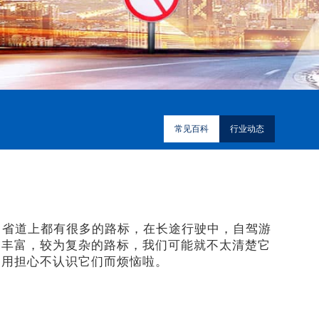
常见百科
行业动态
，省道上都有很多的路标，在长途行驶中，自驾游
容丰富，较为复杂的路标，我们可能就不太清楚它
不用担心不认识它们而烦恼啦。