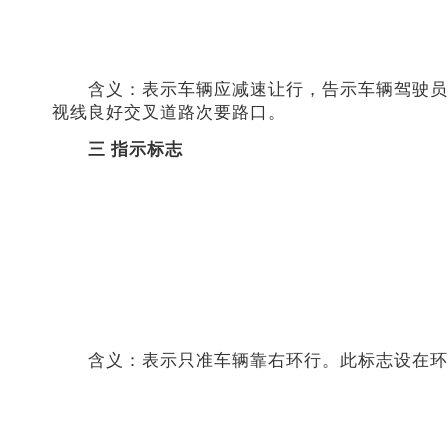
含义：表示车辆应减速让行，告示车辆驾驶员必
视线良好交叉道路次要路口。
三 指示标志
含义：表示只准车辆靠右环行。此标志设在环