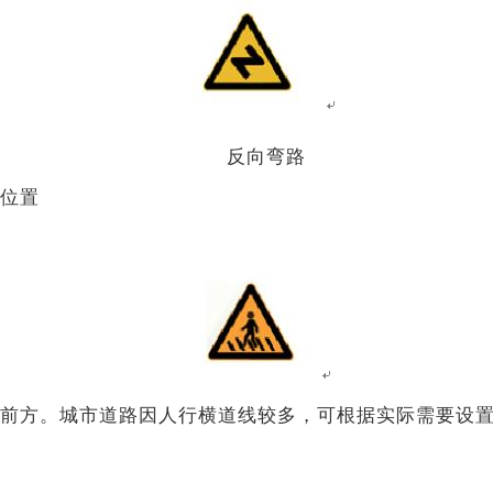
反向弯路
位置
方。城市道路因人行横道线较多，可根据实际需要设