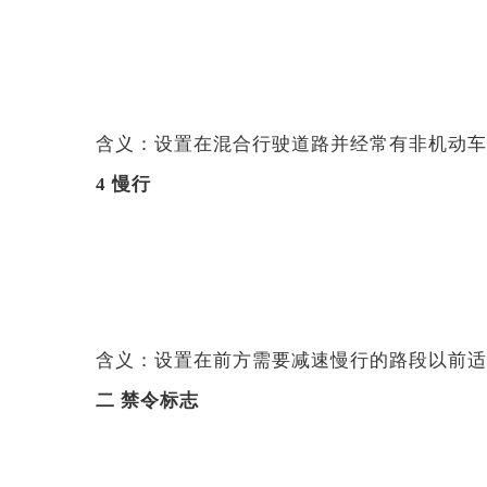
含义：设置在混合行驶道路并经常有非机动车
4
慢行
含义：设置在前方需要减速慢行的路段以前适
二 禁令标志