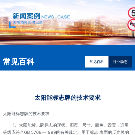
常见百科
常见百科
行业动态
太阳能标志牌的技术要求
太阳能标志牌的技术要求
1、太阳能标志牌标志的形状、图案、尺寸、颜色、设置，适用
等级应符合GB 5768—1999的有关规定。用于标志 表面的反光膜的