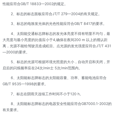
性能应符合GB/T 18833—2002的规定。
2、标志的标志面板应符合JT/T 279—2004的有关规定。
3、标志的电致发光体的光色性能应符合GB/T 8417的要求。
4、太阳能交通标志牌标志的发光体亮度不得有明显不均匀，最
大亮度与最小亮度的比值应小于4,确保在夜间200 m 以上的视认距
离，光源不能给驾驶员造成眩目。点光源的发光强度应符合JT/T 431
—2000的要求。
5、标志的光源可根据环境光照度的大小，自动开启和关闭，开
启后的闪烁频率应在24次/min士 5次/min范围内。
6、太阳能标志牌标志的太阳能容量、功率、蓄能电池应符合
GB/T 9535—1998的要求。
7、标志在阴雨天连续工作时间不小于120 h。
8、太阳能标志牌标志的电器安全性能应符合GB7000.1-2002的
有关要求。