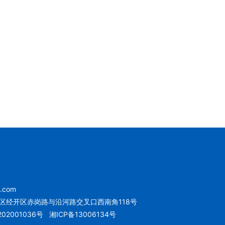
u.com
区经开区赤岗路与沿河路交叉口西南角118号
02001036号
湘ICP备13006134号