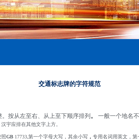
交通标志牌的字符规范
整。按从左至右、从上至下顺序排列
。
一般一个地名不
，汉宇应排在其他文字上方。
按照
GB
17733,第一个字母大写，其余小写
，
专用名词用英文，第