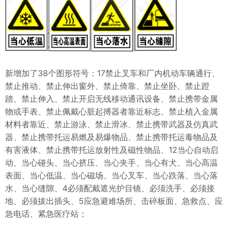
38
17
新增加了
个图形符号：
禁止叉车和厂内机动车辆通行、
禁止推动、禁止伸出窗外、禁止倚靠、禁止坐卧、禁止蹬
踏、禁止伸入、禁止开启无线移动通讯设备、禁止携带金属
物或手表、禁止佩戴心脏起搏器者靠近标志、禁止植入金属
材料者靠近、禁止游泳、禁止滑冰、禁止携带武器及仿真武
器、禁止携带托运易燃及易爆物品、禁止携带托运毒物品及
12
有害液体、禁止携带托运放射性及磁性物品、
当心自动启
动、当心碰头、当心挤压、当心夹手、当心有犬、当心高温
表面、当心低温、当心磁场、当心叉车、当心跌落、当心落
4
水、当心缝隙、
必须配戴遮光护目镜、必须洗手、必须接
5
地、必须拔出插头、
应急避难场所、击碎板面、急救点、应
急电话、紧急医疗站；