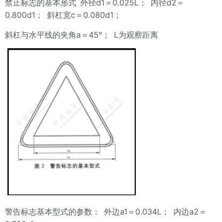
d1
0.025L
d2
禁止标志的基本形式
外径
＝
；
内径
＝
0.800d1
c
0.080d1
；
斜杠宽
＝
；
a
45°
L
斜杠与水平线的夹角
＝
；
为观察距离
a1
0.034L
a2
警告标志基本型式的参数：
外边
＝
；
内边
＝