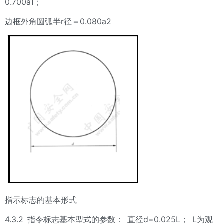
0.700a1
；
r
0.080a2
边框外角圆弧半
径＝
指示标志的基本形式
4.3.2
d=0.025L
L
指令标志基本型式的参数：
直径
；
为观