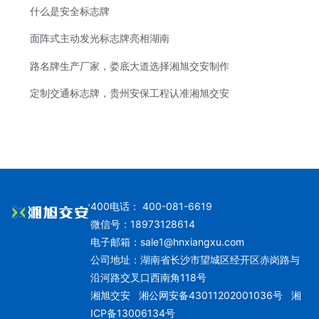
什么是安全标志牌
面阵式主动发光标志牌亮相湖南
路名牌生产厂家，娄底大道选择湘旭交安制作
定制交通标志牌，贵州安保工程认准湘旭交安
400电话： 400-081-6619
微信号：18973128614
电子邮箱：
sale1@hnxiangxu.com
公司地址：湖南省长沙市望城区经开区赤岗路与
沿河路交叉口西南角118号
湘旭交安
湘公网安备43011202001036号
湘
ICP备13006134号