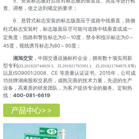
5、安装标志板好后应对标志板的垂直度、高度等进行检
查、调整，使之达到规定的要求；
6、悬臂式标志安装的标志版面应于道路中线垂直，路侧
柱式标志安装时，标志版面应尽可能与道路中线垂直或成一
定角度：指路和警告标志为0～10度，禁令和指示标志为0～
45度，视线诱导标志为80～90度；
湘旭交安
，中国交通设施标杆企业，拥有数十项实用新
型专利
(ZL201820744020.3、ZL201821783501.1、ZL201821784876.X等)
以及ISO9001:2008、CE 等质量认证证书。2015年，公司成
功挂牌湖南股权交易所，成熟完善的技术力量，先进的生产
设备，高素质的研发团队，为客户提供专业的服务。定制热
线：
400-081-6619