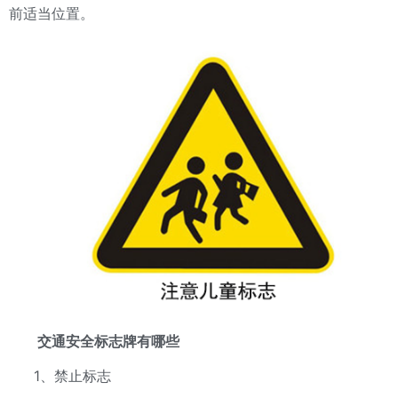
前适当位置。
交通安全标志牌有哪些
1
、禁止标志