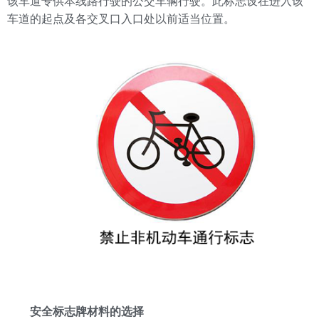
该车道专供本线路行驶的公交车辆行驶。此标志设在进入该
车道的起点及各交叉口入口处以前适当位置。
安全标志牌材料的选择