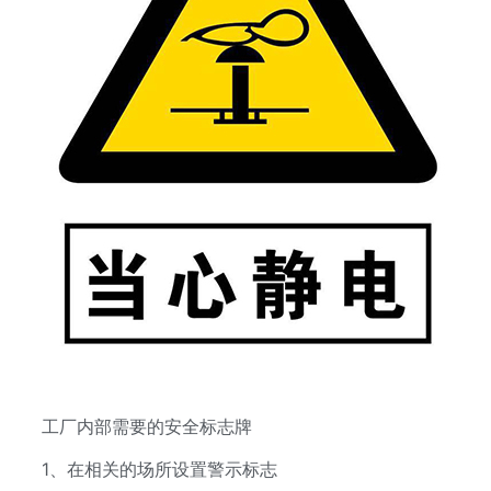
工厂内部需要的安全标志牌
1
、在相关的场所设置警示标志