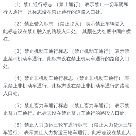
1
（
）禁止通行标志
（禁止通行）
表示禁止一切车辆和
行人通行。此标志设在禁止通行的道路入口处。
2
（
）禁止驶入标志
（禁止驶入）
表示禁止车辆驶入。
此标志设在禁止驶入的路段入口处。
其颜色为红底中间白横
杠。
3
（
）禁止机动车通行标志
（禁止机动车通行）
表示禁
止某种机动车通行。此标志设在禁止机动车通行的路段入口
处。
4
（
）禁止非机动车通行标志
（禁止非机动车通行）
表
示禁止非机动车通行。此标志设在禁止非机动车通行的路段
入口处。
5
（
）禁止畜力车通行标志
（禁止畜力车通行）
表示禁
止畜力车通行。此标志设在禁止畜力车通行的路段入口处。
6
（
）禁止人力货运三轮车通行标志
（禁止人力货运三轮
车通行）
表示禁止人力货运三轮车通行。此标志设在禁止人