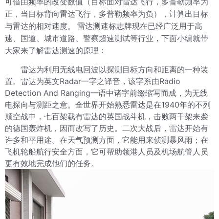
可借由频率的改变数值（目标面对雷达飞行，多普勒频率为
正，当目标背向雷达飞行，多普勒频率为负），计算出目标
与雷达的相对速度。
雷达测速标志牌现在已经广泛用于高
速、国道、城市道路、警察超速测试
等行业，下面小编就带
大家来了解雷达测速的原理：
雷达为利用无线电回波以探测目标方向和距离的一种装
置。雷达为英文Radar一字之译音，该字系由Radio
Detection And Ranging一语中诸字前缀缩写而成，为无线
电探向与测距之意。全世界开始熟悉雷达是在1940年的不列
颠空战中，七百架载有雷达的英国战斗机，击败两千架来袭
的德国轰炸机，因而改写了历史。二次大战后，雷达开始有
许多和平用途。在天气预测方面，它能用来侦测暴风雨；在
飞机轮船航行安全方面，它可帮助领港人员及机场航管人员
更有效地完成他们的任务。