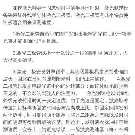
测速激光种类于固态镭射中的半导体镭射。激光测速设
备采用红外线半导体激光二极管。激光二极管有几个特点使
它极适合用来量测速度：
1.激光二极管自微小范围中发射出极窄的光束，此一狭窄
光束才能准确地瞄准目标。
2.激光二极管以小于十亿分之一秒的瞬间切换开关，大
大提高准确度。
3.激光二极管发射率很窄，其侦测器极易接收到准确的
波长；因此在日间有强烈阳光时，仍能正常操作。 4.激光
二极管只发射电磁光谱中的红外线部分；而红外线系眼睛看
不见的，不会影响驾驶人的注意力。 激光测速枪以测量红
外线光波传送时间来决定速度。由于光速是固定，激光脉冲
传送到目标再折返的时间会与距离成正比。以固定间隔发射
两个脉冲，即可测得两个距离；将此二距离之差除以发射时
间间隔即可得到目标的速度。理论上，发射两次脉冲即可量
测速度；实务上，为避免错误，一般激光测速器（枪）在瞬