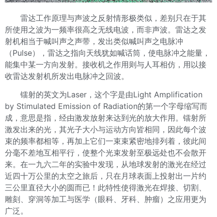
雷达工作原理与声波之反射情形极类似，差别只在于其
所使用之波为一频率很高之无线电波，而非声波。雷达之发
射机相当于喊叫声之声带，发出类似喊叫声之电脉冲
（Pulse），雷达之指向天线犹如喊话筒，使电脉冲之能量，
能集中某一方向发射。接收机之作用则与人耳相仿，用以接
收雷达发射机所发出电脉冲之回波。
镭射的英文为Laser，这个字是由Light Amplification
by Stimulated Emission of Radiation的第一个字母缩写而
成，意思是指，经由激发放射来达到光的放大作用。镭射所
激发出来的光，其光子大小与运动方向皆相同，因此每个波
束的频率都相等，再加上它们一束束紧密地排列着，彼此间
分毫不差地互相平行，使整个光束发射至极远处也不会散开
来。在一九六二年的实验中发现，从地球发射的激光在经过
近四十万公里的太空之旅后，只在月球表面上投射出一片约
三公里直径大小的圆而已！此特性使得激光在焊接、切割、
雕刻、穿洞等加工与医学（眼科、牙科、肿瘤）之应用更为
广泛。