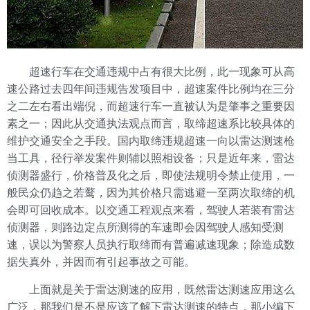
超速行车在交通违规中占有很大比例，此一现象可从高
速公路过去四年间违规告发项目中，超速案件比例均在三分
之二左右看出端倪，而超速行车一直被认为是肇事之重要因
素之一；因此从交通执法观点而言，取缔超速系比较具体的
维护交通安全之手段。国内取缔违规超速一向以雷达测速枪
当工具，径行举发案件则辅以照相设备；只是近年来，雷达
侦测器盛行，价格普及化之后，即使法规明令禁止使用，一
般民众仍趋之若鹜，因为其价格只需逃避一至两次取缔的机
会即可回收成本。以交通工程观点来看，驾驶人若装有雷达
侦测器，则路边定点所测得的车速即会因驾驶人感知受测
速，误以为警察人员执行取缔而有普遍减速现象；除造成数
据失真外，并因而有引起事故之可能。
上面就是关于雷达测速的应用，既然雷达测速应用这么
广泛，那我们是不是应该了解下雷达测速的特点，那小编下