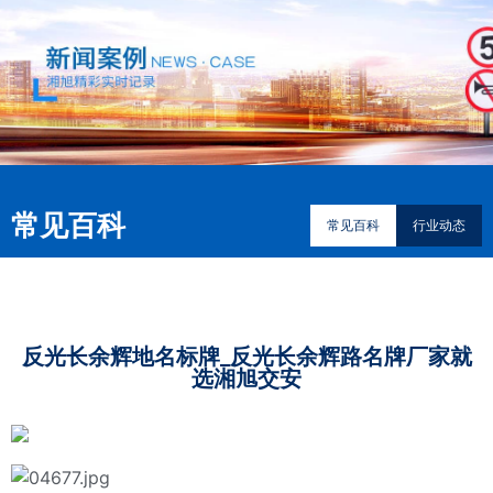
常见百科
常见百科
行业动态
反光长余辉地名标牌_反光长余辉路名牌厂家就
选湘旭交安