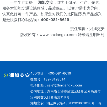
十年生产经验 ，
湘旭交安
，致力于研发、生产、销售、
服务太阳能交通设施领域，品质保证。以客户需求为导向，
认真做好每一件产品。如果您对我们的太阳能系列产品感兴
趣赶快拨打心动热线：
400-081-6619
。
责任编辑：湘旭交安
版权所有：www.hnxiangxu.com 转载请注明出处
400电话： 400-081-6619
微信号：18973128614
电子邮箱：
sale1@hnxiangxu.com
公司地址：湖南省长沙市望城区经开区赤岗路与
沿河路交叉口西南角118号
湘旭交安
湘公网安备43011202001036号
湘