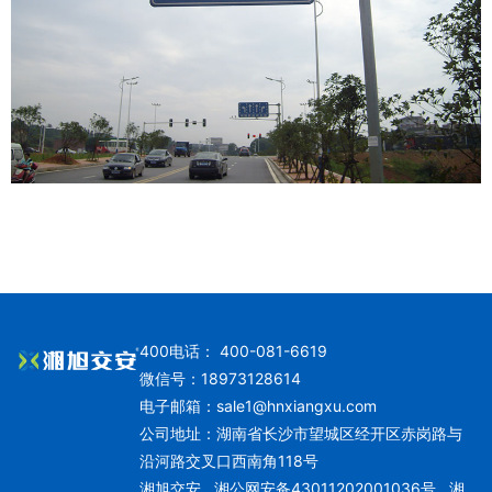
400电话： 400-081-6619
微信号：18973128614
电子邮箱：
sale1@hnxiangxu.com
公司地址：湖南省长沙市望城区经开区赤岗路与
沿河路交叉口西南角118号
湘旭交安
湘公网安备43011202001036号
湘