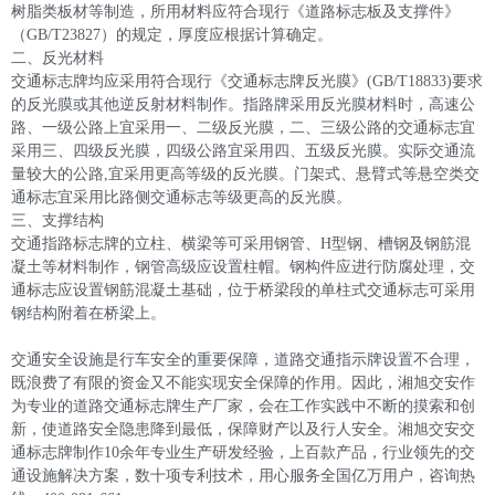
树脂类板材等制造，所用材料应符合现行《道路标志板及支撑件》
（GB/T23827）的规定，厚度应根据计算确定。

二、反光材料

交通标志牌均应采用符合现行《交通标志牌反光膜》(GB/T18833)要求
的反光膜或其他逆反射材料制作。指路牌采用反光膜材料时，高速公
路、一级公路上宜采用一、二级反光膜，二、三级公路的交通标志宜
采用三、四级反光膜，四级公路宜采用四、五级反光膜。实际交通流
量较大的公路,宜采用更高等级的反光膜。门架式、悬臂式等悬空类交
通标志宜采用比路侧交通标志等级更高的反光膜。

三、支撑结构

交通指路标志牌的立柱、横梁等可采用钢管、H型钢、槽钢及钢筋混
凝土等材料制作，钢管高级应设置柱帽。钢构件应进行防腐处理，交
通标志应设置钢筋混凝土基础，位于桥梁段的单柱式交通标志可采用
钢结构附着在桥梁上。

交通安全设施是行车安全的重要保障，道路交通指示牌设置不合理，
既浪费了有限的资金又不能实现安全保障的作用。因此，湘旭交安作
为专业的道路交通标志牌生产厂家，会在工作实践中不断的摸索和创
新，使道路安全隐患降到最低，保障财产以及行人安全。湘旭交安交
通标志牌制作10余年专业生产研发经验，上百款产品，行业领先的交
通设施解决方案，数十项专利技术，用心服务全国亿万用户，咨询热