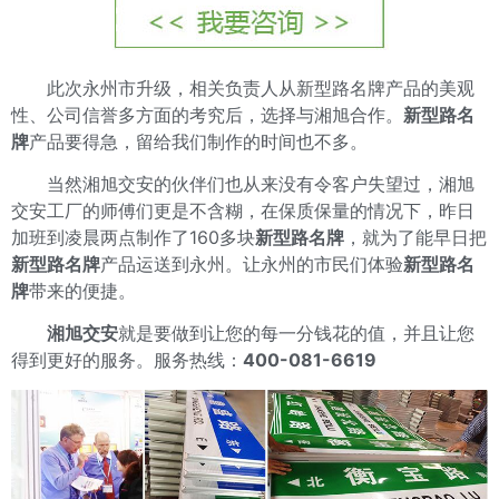
此次永州市升级，相关负责人从新型路名牌产品的美观
性、公司信誉多方面的考究后，选择与湘旭合作。
新型路名
牌
产品要得急，留给我们制作的时间也不多。
当然湘旭交安的伙伴们也从来没有令客户失望过，湘旭
交安工厂的师傅们更是不含糊，在保质保量的情况下，昨日
加班到凌晨两点制作了160多块
新型路名牌
，就为了能早日把
新型路名牌
产品运送到永州。让永州的市民们体验
新型路名
牌
带来的便捷。
湘旭交安
就是要做到让您的每一分钱花的值，并且让您
得到更好的服务。服务热线：
400-081-6619