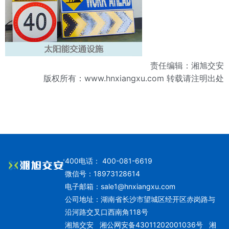
责任编辑：湘旭交安
版权所有：
www.hnxiangxu.com
转载请注明出处
400电话： 400-081-6619
微信号：18973128614
电子邮箱：
sale1@hnxiangxu.com
公司地址：湖南省长沙市望城区经开区赤岗路与
沿河路交叉口西南角118号
湘旭交安
湘公网安备43011202001036号
湘