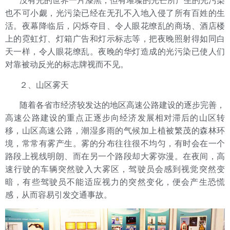
没有光的世界一片漆黑，但有璀璨的光芒所产生的光污染
也不可小觑，光污染已经在无孔不入地入侵了所有百姓的生
活。夜幕降临后，闪烁夺目、令人眼花缭乱的商场、酒店楼
上的霓虹灯、灯箱广告和灯示标志等，把夜晚照射得如同白
天一样，令人眼花缭乱。夜晚的华灯造成的光污染已使人们
对靠被动反光的标志牌视而不见。
２、山区雾天
随着各省市经济较发达的地区高速公路建设的逐步完善，
高速公路建设的重点正逐步向经济发展相对滞后的山区转
移，山区高速公路，潮湿多雨的气候加上植被繁茂的森林环
境，常常有雾产生。雾的分布往往很不均匀，有时会在一个
路段上视线明朗、而在另一个路段却大雾弥漫。在夜间，高
速行驶的车辆突然驶入大雾区，驾驶员会感到视觉突然变
暗，有些驾驶员不能适应视力的突然变化，便会产生恐慌
感，从而容易引发交通事故。