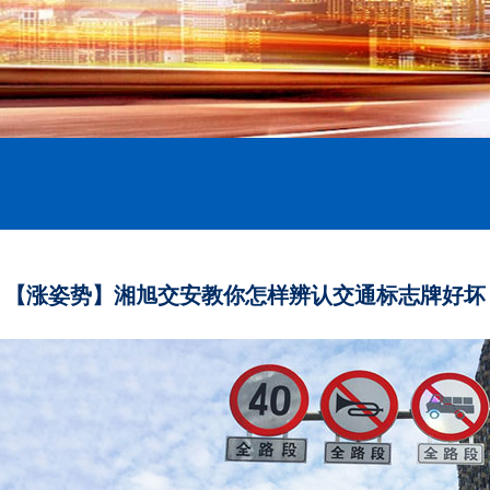
【涨姿势】湘旭交安教你怎样辨认交通标志牌好坏