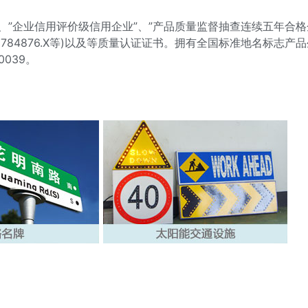
”、”企业信用评价级信用企业”、”产品质量监督抽查连续五年合
.1、ZL201821784876.X等)以及等质量认证证书。拥有全国标
039。