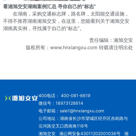
看湘旭交安湖南案例汇总 寻你自己的“标志”
在湖南，采购交通标志牌，路名牌，太阳能交通设施，
不得不推荐湖南湘旭交安，在这里，您能看到关于湘旭交安
湖南真实例，寻找属于自己的“标志”。
责任编辑：湘旭交安
版权所有：www.hnxiangxu.com 转载请注明出处
400电话： 400-081-6619
微信号：18973128614
电子邮箱：
sale1@hnxiangxu.com
公司地址：湖南省长沙市望城区经开区赤岗路与
沿河路交叉口西南角118号
湘旭交安
湘公网安备43011202001036号
湘