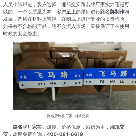
人员小张跟进，客户选择，湘旭交安路名牌厂家实力还是可
以的，一个以质量为本，客户至上的原则进行
路名牌制作
与
发展，严格在材料上管控，在制成上进行专业的质量检验，
如果有不合格的产品，绝不会流入市场，直接保证了在使用
时候的安全隐患。
路名牌制作厂家
-湘旭交安
路名牌厂家
实力雄厚，价格优惠，诚信为本，
湘旭交
安
，欢迎免费咨询：
400-081-6619