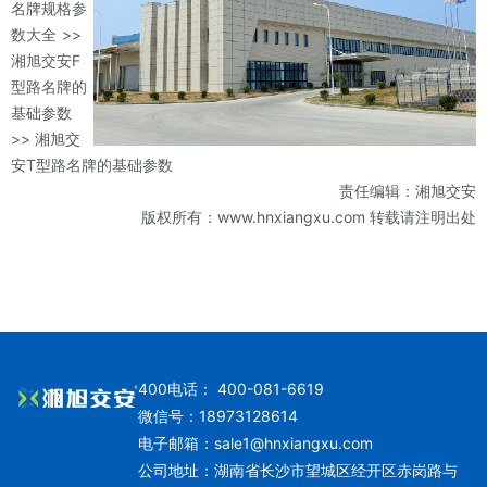
名牌规格参
数大全
>>
湘旭交安F
型路名牌的
基础参数
>> 湘旭交
安T型路名牌的基础参数
责任编辑：湘旭交安
版权所有：www.hnxiangxu.com 转载请注明出处
400电话： 400-081-6619
微信号：18973128614
电子邮箱：
sale1@hnxiangxu.com
公司地址：湖南省长沙市望城区经开区赤岗路与