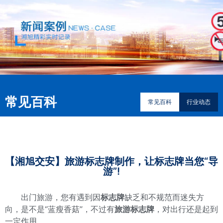
常见百科
常见百科
行业动态
【湘旭交安】旅游标志牌制作，让标志牌当您“导
游”!
出门旅游，您有遇到因
标志牌
缺乏和不规范而迷失方
向，是不是“蓝瘦香菇”，不过有
旅游标志牌
，对出行还是起到
一定作用。