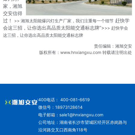
家，湘旭
交安信得
过！
赶快学
>> 湘旭太阳能爆闪灯生产厂家，我们注重每一个细节
会这三招，让你选出高品质太阳能交通标志牌”>
>> 赶快学会
这三招，让你选出高品质太阳能交通标志牌
责任编辑：湘旭交安
版权所有：www.hnxiangxu.com 转载请注明出处
400电话： 400-081-6619
微信号：18973128614
电子邮箱：
sale1@hnxiangxu.com
公司地址：湖南省长沙市望城区经开区赤岗路与
沿河路交叉口西南角118号