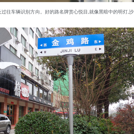
过往车辆识别方向。好的路名牌赏心悦目,就像黑暗中的明灯,沙漠